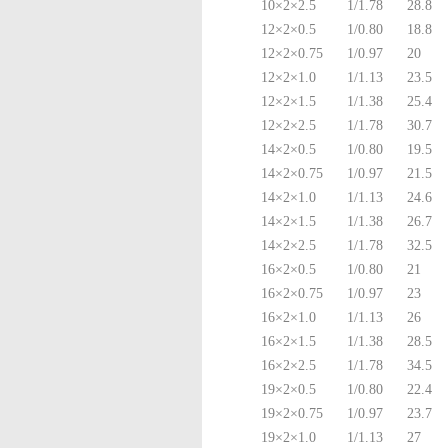
10×2×2.5
1/1.78
28.8
12×2×0.5
1/0.80
18.8
12×2×0.75
1/0.97
20
12×2×1.0
1/1.13
23.5
12×2×1.5
1/1.38
25.4
12×2×2.5
1/1.78
30.7
14×2×0.5
1/0.80
19.5
14×2×0.75
1/0.97
21.5
14×2×1.0
1/1.13
24.6
14×2×1.5
1/1.38
26.7
14×2×2.5
1/1.78
32.5
16×2×0.5
1/0.80
21
16×2×0.75
1/0.97
23
16×2×1.0
1/1.13
26
16×2×1.5
1/1.38
28.5
16×2×2.5
1/1.78
34.5
19×2×0.5
1/0.80
22.4
19×2×0.75
1/0.97
23.7
19×2×1.0
1/1.13
27