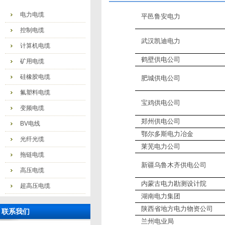
电力电缆
平邑鲁安电力
控制电缆
武汉凯迪电力
计算机电缆
鹤壁供电公司
矿用电缆
硅橡胶电缆
肥城供电公司
氟塑料电缆
宝鸡供电公司
变频电缆
郑州供电公司
BV电线
鄂尔多斯电力冶金
光纤光缆
莱芜电力公司
拖链电缆
新疆乌鲁木齐供电公司
高压电缆
内蒙古电力勘测设计院
超高压电缆
湖南电力集团
陕西省地方电力物资公司
联系我们
兰州电业局