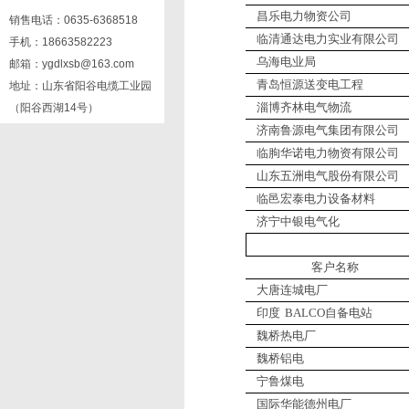
昌乐电力物资公司
销售电话：0635-6368518
临清通达电力实业有限公司
手机：18663582223
乌海电业局
邮箱：ygdlxsb@163.com
青岛恒源送变电工程
地址：山东省阳谷电缆工业园
淄博齐林电气物流
（阳谷西湖14号）
济南鲁源电气集团有限公司
临朐华诺电力物资有限公司
山东五洲电气股份有限公司
临邑宏泰电力设备材料
济宁中银电气化
客户名称
大唐连城电厂
印度
BALCO
自备电站
魏桥热电厂
魏桥铝电
宁鲁煤电
国际华能德州电厂