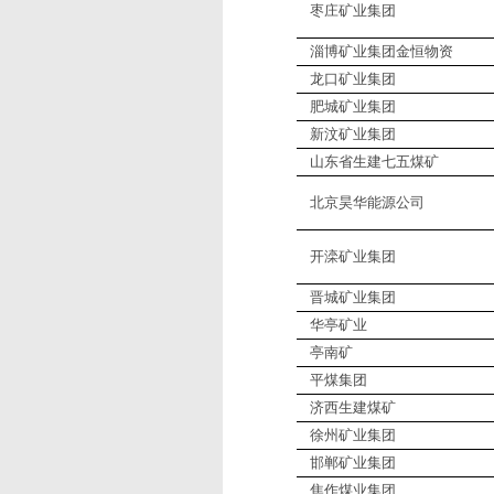
枣庄矿业集团
淄博矿业集团金恒物资
龙口矿业集团
肥城矿业集团
新汶矿业集团
山东省生建七五煤矿
北京昊华能源公司
开滦矿业集团
晋城矿业集团
华亭矿业
亭南矿
平煤集团
济西生建煤矿
徐州矿业集团
邯郸矿业集团
焦作煤业集团