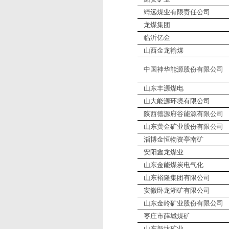
靖远煤业有限责任公司
龙煤集团
临沂亿金
山西金龙输煤
中国神华能源股份有限公司
山东丰源煤电
山大能源环境有限公司
陕西德源府谷能源有限公司
山东黄金矿业股份有限公司
淄博金恒物资亭南矿
安阳鑫龙煤业
山东金能煤炭电气化
山东裕隆集团有限公司
安徽卧龙湖矿有限公司
山东金岭矿业股份有限公司
枣庄市薛城煤矿
山东新坊矿业